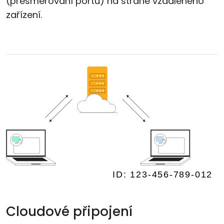
(přesměrování portů) na straně vzdáleného
zařízení.
Cloudové připojení