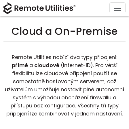
Stáhnout
Podpora
Produkt
Řešení
Koupit
O nás
Prohlídka
Finance a bankovnictví
Windows
Koupit online
Centrum podpory
Kontaktujte nás
Cloud a On-Premise
Bezpečnost
Výroba a maloobchod
macOS
Asistent licence
Dokumentace
Tisková místnost
Screenshoty
Zdravotnictví
Linux
Upgrade na vaši licenci
Znalostní báze
Napsat recenzi
Remote Utilities nabízí dva typy připojení:
Poznámky k vydání
Vzdělání a vláda
iOS/Android
přímé
a
cloudové
(Internet-ID). Pro větší
flexibilitu lze cloudové připojení použít se
Režimy připojení
Informační technologie
samostatně hostovaným serverem, což
uživatelům umožňuje nastavit plně autonomní
Neutrální přístup
systém s výhodou obcházení firewallu a
přístupu bez konfigurace. Všechny tři typy
Podpora Active Directory
připojení lze kombinovat v jednom nastavení.
Konfigurace MSI