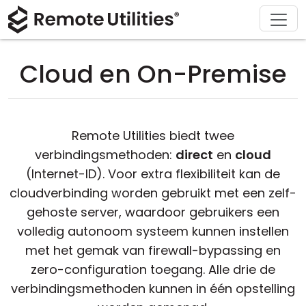
Ondersteuning
Downloaden
Oplossingen
Product
Kopen
Over
Tour
Financiën en Banken
Windows
Kopen Online
Ondersteuningscentrum
Neem contact met ons op
Cloud en On-Premise
Beveiliging
Productie en Detailhandel
macOS
Licentie Assistent
Documentatie
Perskamer
Screenshots
Gezondheidszorg
Linux
Upgrade Uw Licentie
Kennisbank
Schrijf een recensie
Remote Utilities biedt twee
Versie-informatie
Onderwijs en Overheid
iOS/Android
verbindingsmethoden:
direct
en
cloud
(Internet-ID). Voor extra flexibiliteit kan de
Verbinding modi
Informatietechnologie
cloudverbinding worden gebruikt met een zelf-
gehoste server, waardoor gebruikers een
Onbeheerd Toegang
volledig autonoom systeem kunnen instellen
met het gemak van firewall-bypassing en
Ondersteuning voor Active Directory
zero-configuration toegang. Alle drie de
verbindingsmethoden kunnen in één opstelling
MSI-configuratie