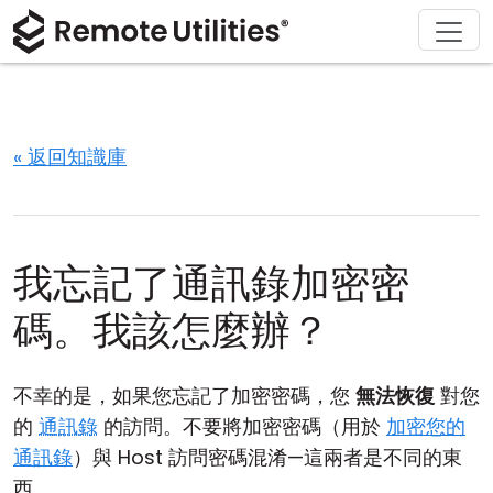
解決方案
產品
下載
購買
支援
關於
導覽
金融與銀行
Windows
線上購買
支援中心
聯繫我們
安全性
製造與零售
macOS
許可證助手
文檔
新聞稿
« 返回知識庫
螢幕截圖
醫療保健
Linux
升級您的許可證
知識庫
寫評論
版本說明
教育與政府
iOS/Android
我忘記了通訊錄加密密
連接模式
資訊技術
碼。我該怎麼辦？
無人值守訪問
不幸的是，如果您忘記了加密密碼，您
無法恢復
對您
活動目錄支援
的
通訊錄
的訪問。不要將加密密碼（用於
加密您的
通訊錄
）與 Host 訪問密碼混淆—這兩者是不同的東
MSI 配置
西。