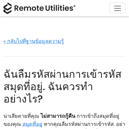
ดาวน์โหลด
ผลิตภัณฑ์
สนับสนุน
เกี่ยวกับ
โซลูชัน
ซื้อ
ทัวร์
การเงินและธนาคาร
Windows
ซื้อออนไลน์
ศูนย์สนับสนุน
ติดต่อเรา
ความปลอดภัย
การผลิตและการค้าปลีก
macOS
ผู้ช่วยใบอนุญาต
เอกสารประกอบ
ห้องข่าว
« กลับไปที่ฐานข้อมูลความรู้
ภาพหน้าจอ
การดูแลสุขภาพ
Linux
อัปเกรดใบอนุญาตของคุณ
ฐานความรู้
เขียนรีวิว
หมายเหตุประจำรุ่น
การศึกษาและรัฐบาล
iOS/Android
ฉันลืมรหัสผ่านการเข้ารหัส
โหมดการเชื่อมต่อ
เทคโนโลยีสารสนเทศ
สมุดที่อยู่. ฉันควรทำ
การเข้าถึงแบบไม่ต้องดูแล
อย่างไร?
การสนับสนุน Active Directory
น่าเสียดายที่คุณ
ไม่สามารถกู้คืน
การเข้าถึงสมุดที่อยู่
การกำหนดค่า MSI
ของคุณ
สมุดที่อยู่
หากคุณลืมรหัสผ่านการเข้ารหัส. อย่า