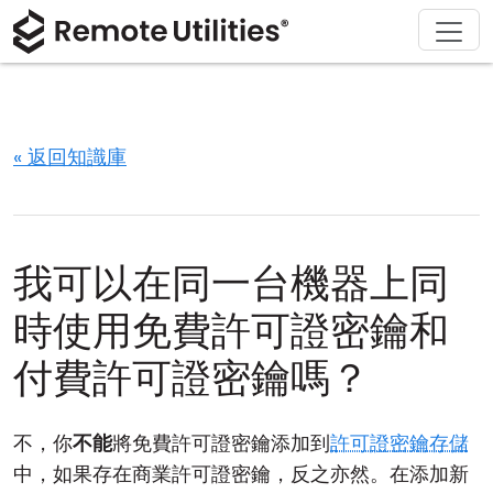
解決方案
產品
下載
購買
支援
關於
導覽
金融與銀行
Windows
線上購買
支援中心
聯繫我們
安全性
製造與零售
macOS
許可證助手
文檔
新聞稿
« 返回知識庫
螢幕截圖
醫療保健
Linux
升級您的許可證
知識庫
寫評論
版本說明
教育與政府
iOS/Android
我可以在同一台機器上同
連接模式
資訊技術
時使用免費許可證密鑰和
無人值守訪問
付費許可證密鑰嗎？
活動目錄支援
不，你
不能
將免費許可證密鑰添加到
許可證密鑰存儲
MSI 配置
中，如果存在商業許可證密鑰，反之亦然。在添加新