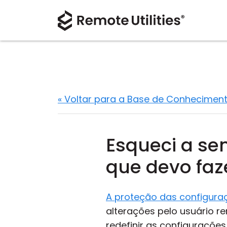
« Voltar para a Base de Conhecimen
Esqueci a se
que devo faz
A proteção das configura
alterações pelo usuário r
redefinir as configuraçõe