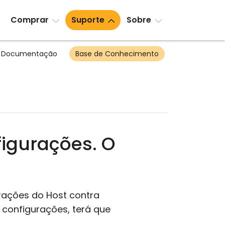
Comprar
Suporte
Sobre
Documentação
Base de Conhecimento
figurações. O
rações do Host contra
 configurações, terá que