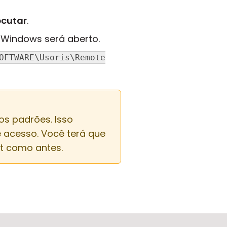
ecutar
.
o Windows será aberto.
OFTWARE\Usoris\Remote
os padrões. Isso
 acesso. Você terá que
st como antes.