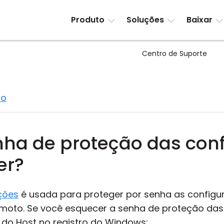
Produto
Soluções
Baixar
Centro de Suporte
to
nha de proteção das con
er?
ções
é usada para proteger por senha as configu
emoto. Se você esquecer a senha de proteção das
s do Host no registro do Windows: