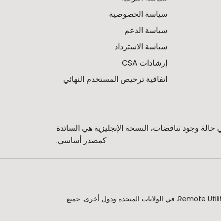
سياسة الخصوصية
سياسة الدعم
سياسة الاسترداد
إرشادات CSA
اتفاقية ترخيص المستخدم النهائي
حالة وجود تناقضات، النسخة الإنجليزية هي السائدة
كمصدر أساسي.
© 2010 - 2026 Remote Utilities وشعار Remote Utilities هما إما علامات تجارية مسجلة أو علامات تجارية لشركة Remote Utilities Pte. Ltd. في الولايات المتحدة ودول أخرى. جميع