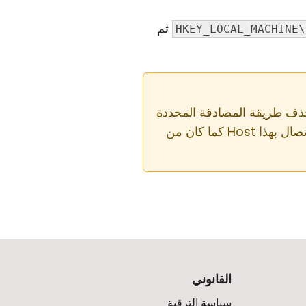
ثم
HKEY_LOCAL_MACHINE\
 سيؤدي أيضًا إلى حذف طريقة المصادقة المحددة
ومعلومات الوصول. سيتعين عليك إعادة تكوين إعدادات Host من أجل أن تكون قادرًا على الاتصال بهذا Host كما كان من
القانوني
سياسة الترقية