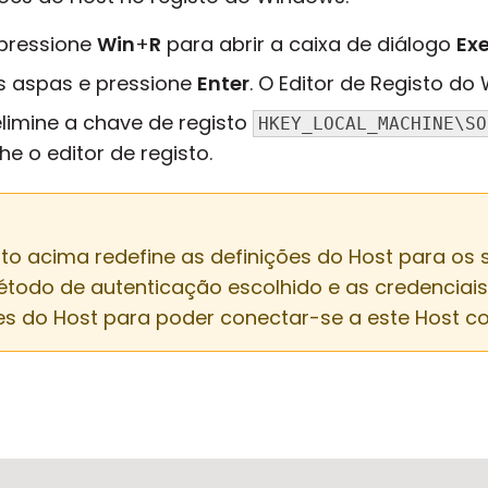
pressione
Win
+
R
para abrir a caixa de diálogo
Ex
as aspas e pressione
Enter
. O Editor de Registo do 
 elimine a chave de registo
HKEY_LOCAL_MACHINE\SO
he o editor de registo.
sto acima redefine as definições do Host para os 
odo de autenticação escolhido e as credenciais
ões do Host para poder conectar-se a este Host c