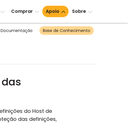
Comprar
Apoio
Sobre
Documentação
Base de Conhecimento
 das
efinições do Host de
oteção das definições,