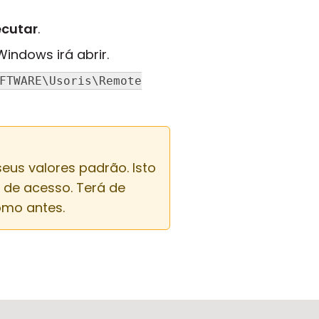
ecutar
.
Windows irá abrir.
FTWARE\Usoris\Remote
seus valores padrão. Isto
 de acesso. Terá de
omo antes.