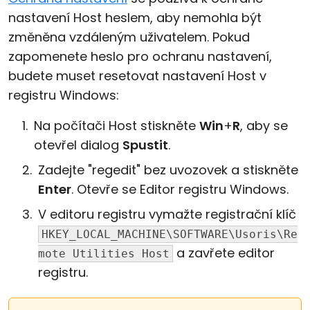
nastavení Host heslem, aby nemohla být
Cloud a on-premise
změněna vzdáleným uživatelem. Pokud
zapomenete heslo pro ochranu nastavení,
budete muset resetovat nastavení Host v
registru Windows:
Na počítači Host stiskněte
Win
+
R
, aby se
otevřel dialog
Spustit
.
Zadejte "regedit" bez uvozovek a stiskněte
Enter
. Otevře se Editor registru Windows.
V editoru registru vymažte registrační klíč
HKEY_LOCAL_MACHINE\SOFTWARE\Usoris\Re
a zavřete editor
mote Utilities Host
registru.