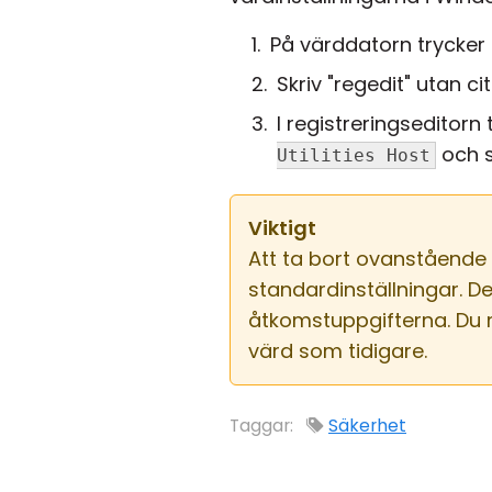
På värddatorn trycker
Skriv "regedit" utan c
I registreringseditorn
och s
Utilities Host
Viktigt
Att ta bort ovanstående r
standardinställningar. 
åtkomstuppgifterna. Du m
värd som tidigare.
Taggar:
Säkerhet