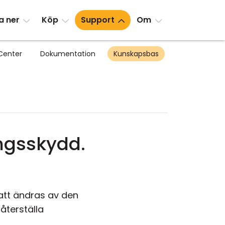
a ner
Köp
Support
Om
Center
Dokumentation
Kunskapsbas
ingsskydd.
att ändras av den
återställa