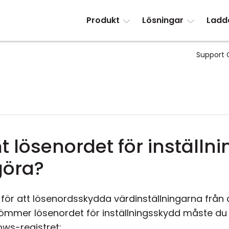
Produkt
Lösningar
Ladd
Support 
 lösenordet för inställn
göra?
ör att lösenordsskydda värdinställningarna från 
ömmer lösenordet för inställningsskydd måste du 
ows-registret: