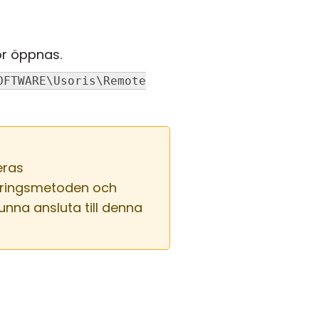
or öppnas.
OFTWARE\Usoris\Remote
eras
seringsmetoden och
nna ansluta till denna