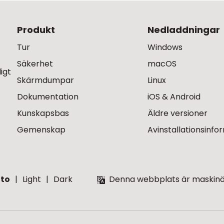
Produkt
Nedladdningar
Tur
Windows
Säkerhet
macOS
igt
Skärmdumpar
Linux
Dokumentation
iOS & Android
Kunskapsbas
Äldre versioner
Gemenskap
Avinstallationsinfo
to
Light
Dark
Denna webbplats är maskinöve