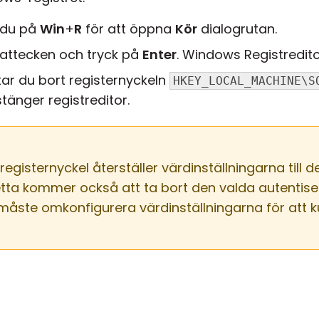
 du på
Win
+
R
för att öppna
Kör
dialogrutan.
itattecken och tryck på
Enter
. Windows Registredit
 tar du bort registernyckeln
HKEY_LOCAL_MACHINE\S
tänger registreditor.
egisternyckel återställer värdinställningarna till d
Detta kommer också att ta bort den valda autenti
åste omkonfigurera värdinställningarna för att ku