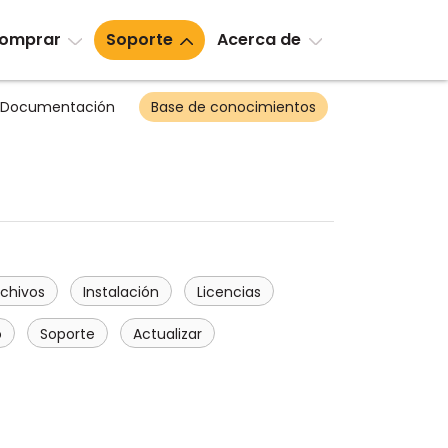
omprar
Soporte
Acerca de
Documentación
Base de conocimientos
rchivos
Instalación
Licencias
o
Soporte
Actualizar