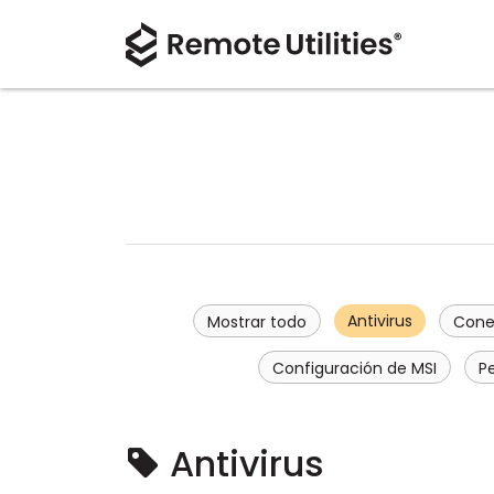
Antivirus
Mostrar todo
Cone
Configuración de MSI
P
Antivirus