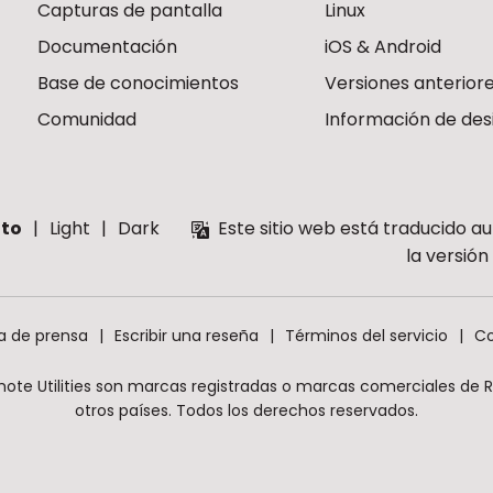
Capturas de pantalla
Linux
Documentación
iOS & Android
Base de conocimientos
Versiones anterior
Comunidad
Información de des
to
Light
Dark
Este sitio web está traducido a
la versió
a de prensa
Escribir una reseña
Términos del servicio
Co
mote Utilities son marcas registradas o marcas comerciales de Rem
otros países. Todos los derechos reservados.