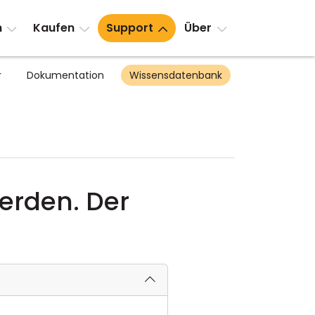
n
Kaufen
Support
Über
r
Dokumentation
Wissensdatenbank
erden. Der