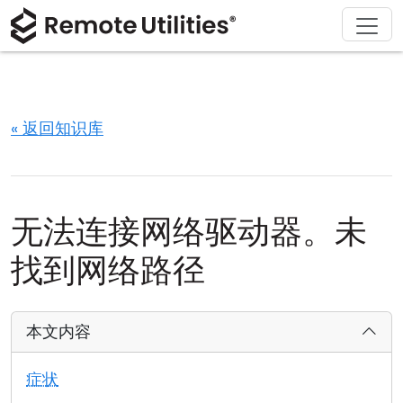
解决方案
产品
下载
购买
支持
关于
巡演
金融与银行
Windows
在线购买
支持中心
联系我们
安全性
制造业与零售
macOS
许可证助手
文档
新闻发布室
« 返回知识库
截图
医疗保健
Linux
升级您的许可证
知识库
撰写评论
发行说明
教育与政府
iOS/Android
无法连接网络驱动器。未
连接模式
信息技术
找到网络路径
无人值守访问
本文内容
Active Directory 支持
症状
MSI 配置