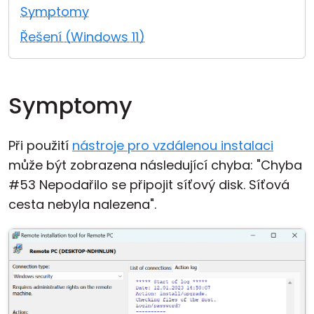
Symptomy
Cloud a on-premise
Řešení (Windows 11)
Symptomy
Při použití
nástroje pro vzdálenou instalaci
může být zobrazena následující chyba: "Chyba
#53 Nepodařilo se připojit síťový disk. Síťová
cesta nebyla nalezena".