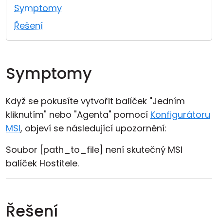
Symptomy
Cloud a on-premise
Řešení
Symptomy
Když se pokusíte vytvořit balíček "Jedním
kliknutím" nebo "Agenta" pomocí
Konfigurátoru
MSI
, objeví se následující upozornění:
Soubor [path_to_file] není skutečný MSI
balíček Hostitele.
Řešení