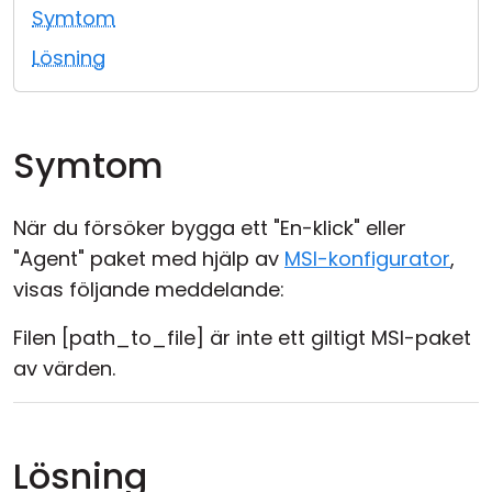
Symtom
Moln & Lokal installation
Lösning
Symtom
När du försöker bygga ett "En-klick" eller
"Agent" paket med hjälp av
MSI-konfigurator
,
visas följande meddelande:
Filen [path_to_file] är inte ett giltigt MSI-paket
av värden.
Lösning