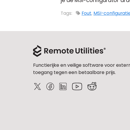
je de MSI-configurator draa
Tags:
Fout
,
MSI-configurati
Functierijke en veilige software voor exter
toegang tegen een betaalbare prijs.