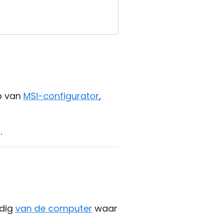
p van
MSI-configurator
,
.
edig
van de computer
waar