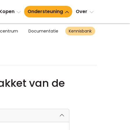
Kopen
Ondersteuning
Over
scentrum
Documentatie
Kennisbank
akket van de