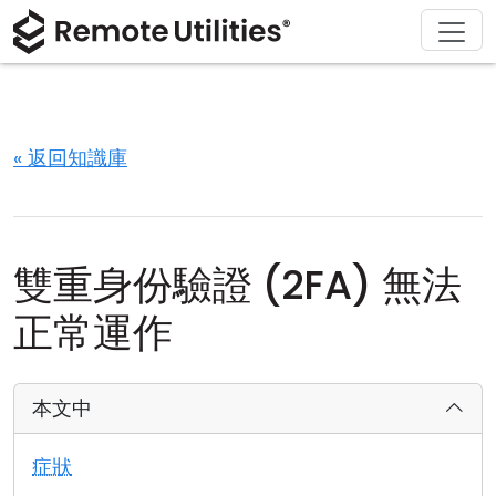
解決方案
產品
下載
購買
支援
關於
導覽
金融與銀行
Windows
線上購買
支援中心
聯繫我們
安全性
製造與零售
macOS
許可證助手
文檔
新聞稿
« 返回知識庫
螢幕截圖
醫療保健
Linux
升級您的許可證
知識庫
寫評論
版本說明
教育與政府
iOS/Android
雙重身份驗證 (2FA) 無法
連接模式
資訊技術
正常運作
無人值守訪問
本文中
活動目錄支援
症狀
MSI 配置