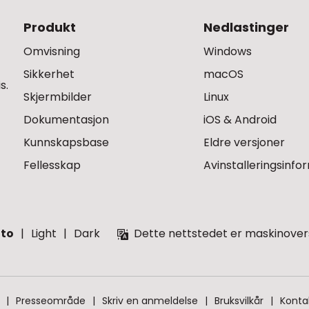
Produkt
Nedlastinger
Omvisning
Windows
Sikkerhet
macOS
s.
Skjermbilder
Linux
Dokumentasjon
iOS & Android
Kunnskapsbase
Eldre versjoner
Fellesskap
Avinstalleringsinfo
to
Light
Dark
Dette nettstedet er maskinover
Presseområde
Skriv en anmeldelse
Bruksvilkår
Konta