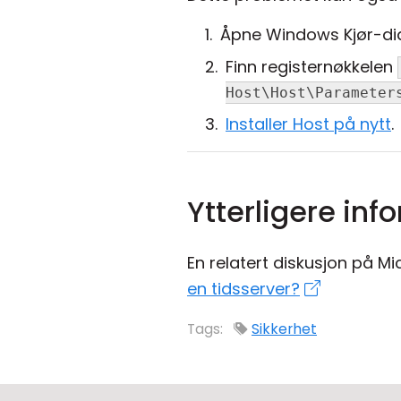
Åpne Windows Kjør-dia
Finn registernøkkelen
Host\Host\Parameter
Installer Host på nytt
.
Ytterligere in
En relatert diskusjon på M
en tidsserver?
Tags:
Sikkerhet