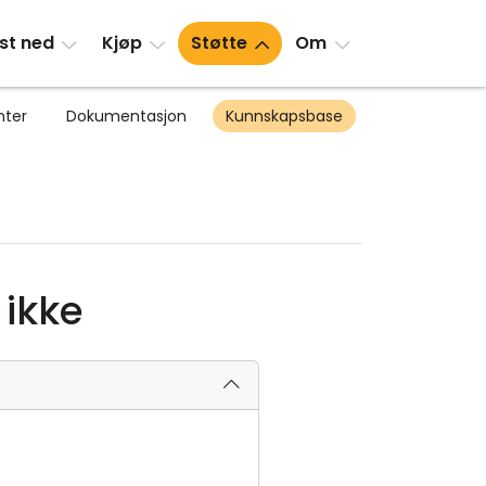
st ned
Kjøp
Støtte
Om
nter
Dokumentasjon
Kunnskapsbase
 ikke