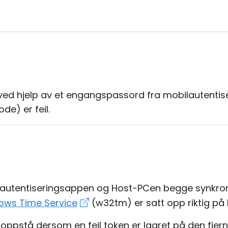
ed hjelp av et engangspassord fra mobilautenti
e) er feil.
 autentiseringsappen og Host-PCen begge synkronis
ows Time Service
(w32tm) er satt opp riktig på
ppstå dersom en feil token er lagret på den fjern-