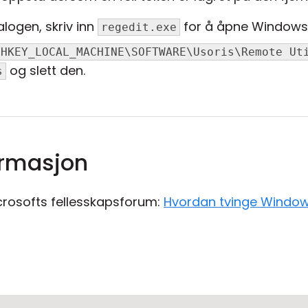
logen, skriv inn
for å åpne Windows 
regedit.exe
HKEY_LOCAL_MACHINE\SOFTWARE\Usoris\Remote Ut
og slett den.
s
formasjon
icrosofts fellesskapsforum:
Hvordan tvinge Windows