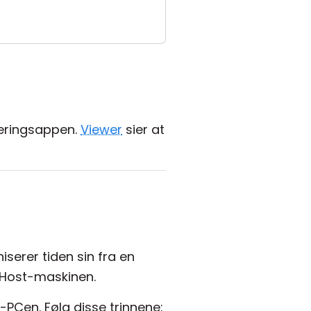
seringsappen.
Viewer
sier at
erer tiden sin fra en
 Host-maskinen.
PCen. Følg disse trinnene: