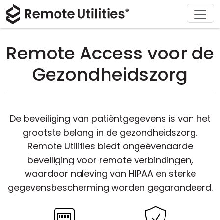
Ondersteuning
Downloaden
Oplossingen
Product
Kopen
Over
Tour
Financiën en Banken
Windows
Kopen Online
Ondersteuningscentrum
Neem contact met ons op
Remote Access voor de
Beveiliging
Productie en Detailhandel
macOS
Licentie Assistent
Documentatie
Perskamer
Gezondheidszorg
Screenshots
Gezondheidszorg
Linux
Upgrade Uw Licentie
Kennisbank
Schrijf een recensie
Versie-informatie
Onderwijs en Overheid
iOS/Android
De beveiliging van patiëntgegevens is van het
grootste belang in de gezondheidszorg.
Verbinding modi
Informatietechnologie
Remote Utilities biedt ongeëvenaarde
Onbeheerd Toegang
beveiliging voor remote verbindingen,
waardoor naleving van HIPAA en sterke
Ondersteuning voor Active Directory
gegevensbescherming worden gegarandeerd.
MSI-configuratie