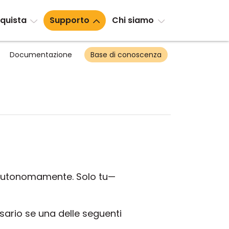
quista
Supporto
Chi siamo
Documentazione
Base di conoscenza
i autonomamente. Solo tu—
rio se una delle seguenti