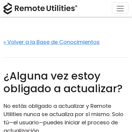
Soluciones
Descargar
Acerca de
Producto
Comprar
Soporte
Gira
Finanzas y Banca
Windows
Comprar en línea
Centro de soporte
Contáctanos
Seguridad
Manufactura y Retail
macOS
Asistente de licencia
Documentación
Sala de prensa
« Volver a la Base de Conocimientos
Capturas de pantalla
Salud
Linux
Actualizar su licencia
Base de conocimientos
Escribe una reseña
Notas de la versión
Educación y Gobierno
iOS/Android
¿Alguna vez estoy
Modos de conexión
Tecnologías de la información
obligado a actualizar?
Acceso desatendido
No estás obligado a actualizar y Remote
Soporte para Active Directory
Utilities nunca se actualiza por sí mismo. Solo
tú—el usuario—puedes iniciar el proceso de
Configuración MSI
actualización.