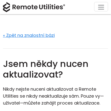
Stáhnout
Podpora
Produkt
Řešení
Koupit
O nás
Prohlídka
Finance a bankovnictví
Windows
Koupit online
Centrum podpory
Kontaktujte nás
Bezpečnost
Výroba a maloobchod
macOS
Asistent licence
Dokumentace
Tisková místnost
« Zpět na znalostní bázi
Screenshoty
Zdravotnictví
Linux
Upgrade na vaši licenci
Znalostní báze
Napsat recenzi
Poznámky k vydání
Vzdělání a vláda
iOS/Android
Jsem někdy nucen
Režimy připojení
Informační technologie
aktualizovat?
Neutrální přístup
Nikdy nejste nuceni aktualizovat a Remote
Podpora Active Directory
Utilities se nikdy neaktualizuje sám. Pouze vy—
uživatel—můžete zahájit proces aktualizace.
Konfigurace MSI