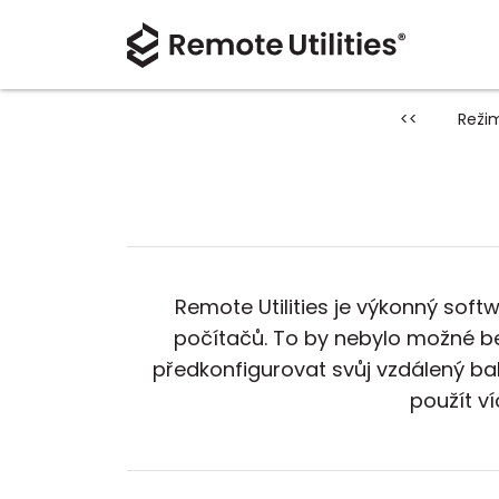
<<
Režim
Remote Utilities je výkonný sof
počítačů. To by nebylo možné b
předkonfigurovat svůj vzdálený ba
použít ví