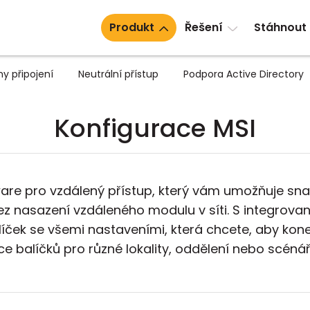
Produkt
Řešení
Stáhnout
y připojení
Neutrální přístup
Podpora Active Directory
Konfigurace MSI
tware pro vzdálený přístup, který vám umožňuje sn
ez nasazení vzdáleného modulu v síti. S integrov
líček se všemi nastaveními, která chcete, aby ko
ce balíčků pro různé lokality, oddělení nebo scénář