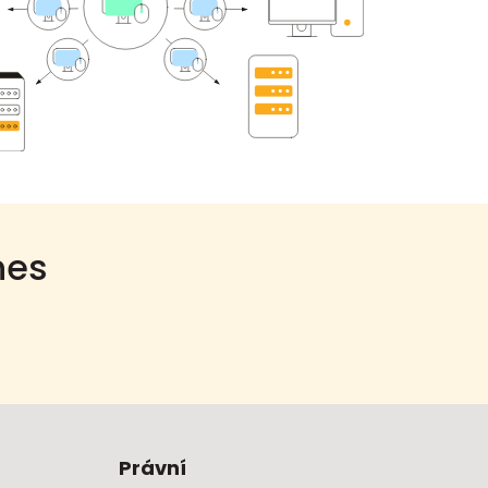
nes
Právní