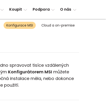
Koupit
Podpora
O nás
Konfigurace MSI
Cloud a on-premise
adno spravovat tisíce vzdálených
aným
Konfigurátorem MSI
můžete
nečná instalace měla, nebo dokonce
e použití.