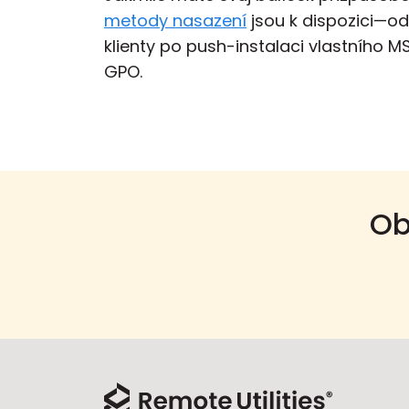
metody nasazení
jsou k dispozici—od
klienty po push-instalaci vlastního MS
GPO.
Ob