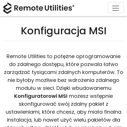
Rozwiązania
Wsparcie
Produkt
Pobierz
O nas
Kup
Wycieczka
Finanse i bankowość
Windows
Kup online
Centrum wsparcia
Skontaktuj się z nami
Konfiguracja MSI
Zabezpieczenia
Produkcja i handel
macOS
Asystent licencji
Dokumentacja
Agenda prasowa
Zrzuty ekranu
Opieka zdrowotna
Linux
Uaktualnij swoją licencję
Baza wiedzy
Napisz recenzję
Remote Utilities to potężne oprogramowanie
Informacje o wydaniu
Edukacja i rząd
iOS/Android
do zdalnego dostępu, które pozwala łatwo
zarządzać tysiącami zdalnych komputerów. To
Tryby połączeń
Technologie informacyjne
nie byłoby możliwe bez wdrożenia zdalnego
modułu w sieci. Dzięki wbudowanemu
Dostęp bez nadzoru
Konfiguratorowi MSI
możesz wstępnie
skonfigurować swój zdalny pakiet z
Wsparcie dla Active Directory
ustawieniami, które chcesz, aby miała finalna
instalacja, lub nawet użyć wielu pakietów dla
Konfiguracja MSI