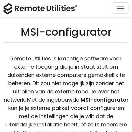
Ondersteuning
Downloaden
Oplossingen
Product
Kopen
Over
Tour
Financiën en Banken
Windows
Kopen Online
Ondersteuningscentrum
Neem contact met ons op
MSI-configurator
Beveiliging
Productie en Detailhandel
macOS
Licentie Assistent
Documentatie
Perskamer
Screenshots
Gezondheidszorg
Linux
Upgrade Uw Licentie
Kennisbank
Schrijf een recensie
Remote Utilities is krachtige software voor
Versie-informatie
Onderwijs en Overheid
iOS/Android
externe toegang die je in staat stelt om
duizenden externe computers gemakkelijk te
Verbinding modi
Informatietechnologie
beheren. Dit zou niet mogelijk zijn zonder het
uitrollen van de externe module over het
Onbeheerd Toegang
netwerk. Met de ingebouwde
MSI-configurator
kun je je externe pakket vooraf configureren
Ondersteuning voor Active Directory
met de instellingen die je wilt dat de
uiteindelijke installatie heeft, of zelfs meerdere
MSI-configuratie