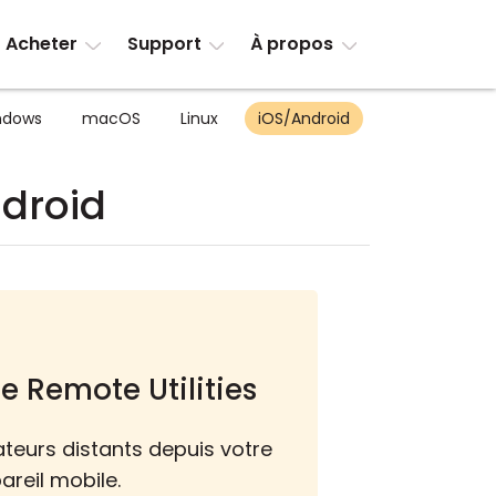
Acheter
Support
À propos
ndows
macOS
Linux
iOS/Android
ndroid
e Remote Utilities
teurs distants depuis votre
areil mobile.