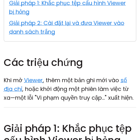
Giải pháp 1: Khắc phục tệp cấu hình Viewer
Đám mây & Tại chỗ
bị hỏng
Giải pháp 2: Cài đặt lại và đưa Viewer vào
danh sách trắng
Các triệu chứng
Khi mở
Viewer
, thêm một bản ghi mới vào
sổ
địa chỉ
, hoặc khởi động một phiên làm việc từ
xa—một lỗi "Vi phạm quyền truy cập..." xuất hiện.
Giải pháp 1: Khắc phục tệp