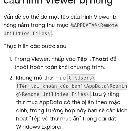
cấu hình Viewer bị hỏng
Vấn đề có thể do một tệp cấu hình Viewer bị
hỏng nằm trong thư mục
%APPDATA%\Remote
.
Utilities Files\
Thực hiện các bước sau:
Trong Viewer, nhấp vào
Tệp
→
Thoát
để
thoát hoàn toàn khỏi chương trình.
Không mở thư mục
C:\Users\
[Tên_tài_khoản_của_bạn]\AppData\Roamin
. Lưu ý rằng
g\Remote Utilities Files\
thư mục AppData có thể bị ẩn theo mặc
định, trong trường hợp này bạn sẽ cần kích
hoạt "Tệp và thư mục ẩn" trong cài đặt
Windows Explorer.