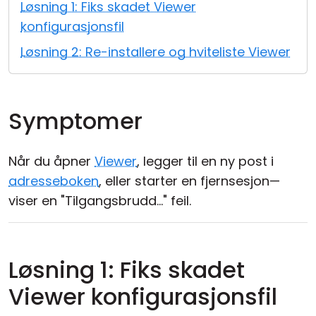
Løsning 1: Fiks skadet Viewer
Sky- og lokal installasjon
konfigurasjonsfil
Løsning 2: Re-installere og hviteliste Viewer
Symptomer
Når du åpner
Viewer
, legger til en ny post i
adresseboken
, eller starter en fjernsesjon—
viser en "Tilgangsbrudd..." feil.
Løsning 1: Fiks skadet
Viewer konfigurasjonsfil