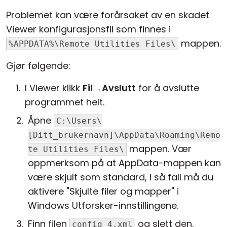
Problemet kan være forårsaket av en skadet
Viewer konfigurasjonsfil som finnes i
mappen.
%APPDATA%\Remote Utilities Files\
Gjør følgende:
I Viewer klikk
Fil
→
Avslutt
for å avslutte
programmet helt.
Åpne
C:\Users\
[Ditt_brukernavn]\AppData\Roaming\Remo
mappen. Vær
te Utilities Files\
oppmerksom på at AppData-mappen kan
være skjult som standard, i så fall må du
aktivere "Skjulte filer og mapper" i
Windows Utforsker-innstillingene.
Finn filen
og slett den.
config_4.xml