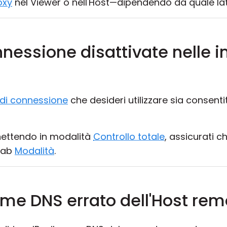
oxy
nel Viewer o nell'Host—dipendendo da quale lato 
nnessione disattivate nelle 
di connessione
che desideri utilizzare sia consenti
nnettendo in modalità
Controllo totale
, assicurati c
 tab
Modalità
.
nome DNS errato dell'Host re