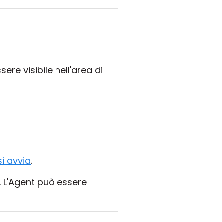
ere visibile nell'area di
si avvia
.
a. L'Agent può essere