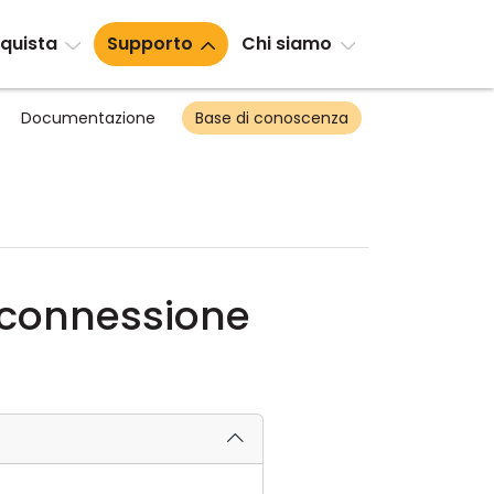
quista
Supporto
Chi siamo
Documentazione
Base di conoscenza
a connessione