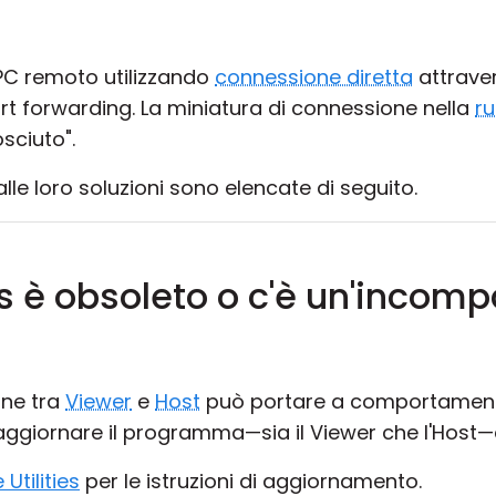
 PC remoto utilizzando
connessione diretta
attraver
ort forwarding. La miniatura di connessione nella
ru
sciuto".
alle loro soluzioni sono elencate di seguito.
s è obsoleto o c'è un'incompa
one tra
Viewer
e
Host
può portare a comportamenti
ggiornare il programma—sia il Viewer che l'Host—a
tilities
per le istruzioni di aggiornamento.