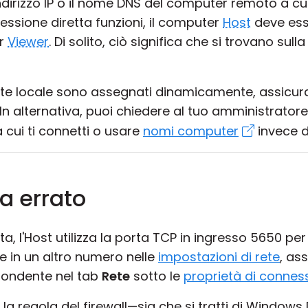
'indirizzo IP o il nome DNS del computer remoto a cu
essione diretta funzioni, il computer
Host
deve ess
er
Viewer
. Di solito, ciò significa che si trovano sul
a rete locale sono assegnati dinamicamente, assicurati
n alternativa, puoi chiedere al tuo amministrator
t a cui ti connetti o usare
nomi computer
invece deg
a errato
a, l'Host utilizza la porta TCP in ingresso 5650 per
e in un altro numero nelle
impostazioni di rete
, as
spondente nel tab
Rete
sotto le
proprietà di connes
a regola del firewall—sia che si tratti di Windows 