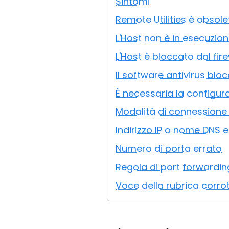
Sintomi
Remote Utilities è obsole
L'Host non è in esecuzio
L'Host è bloccato dal fire
Il software antivirus blo
È necessaria la configur
Modalità di connessione 
Indirizzo IP o nome DNS 
Numero di porta errato
Regola di port forwardi
Voce della rubrica corrot