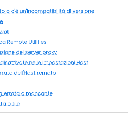
to o c'è un'incompatibilità di versione
ne
wall
cca Remote Utilities
azione del server proxy
disattivate nelle impostazioni Host
errato dell'Host remoto
ng errata o mancante
ta o file