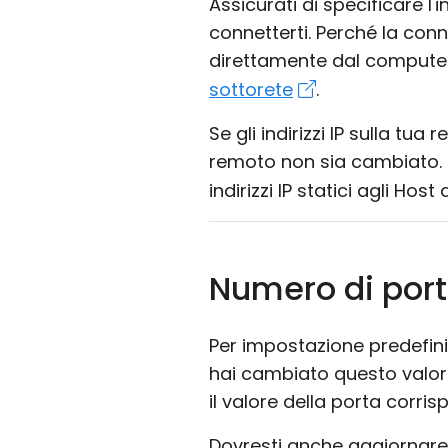
Assicurati di specificare l
connetterti. Perché la conn
direttamente dal comput
sottorete
.
Se gli indirizzi IP sulla tu
remoto non sia cambiato. I
indirizzi IP statici agli Hos
Numero di port
Per impostazione predefinit
hai cambiato questo valor
il valore della porta corri
Dovresti anche aggiornare l