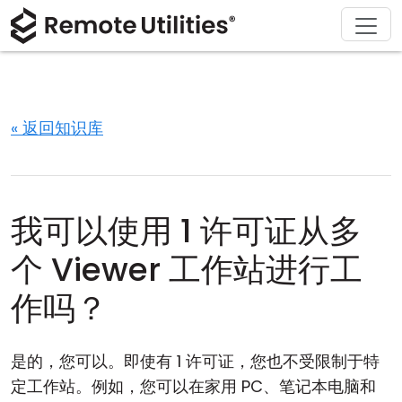
解决方案
产品
下载
购买
支持
关于
巡演
金融与银行
Windows
在线购买
支持中心
联系我们
安全性
制造业与零售
macOS
许可证助手
文档
新闻发布室
« 返回知识库
截图
医疗保健
Linux
升级您的许可证
知识库
撰写评论
发行说明
教育与政府
iOS/Android
我可以使用 1 许可证从多
连接模式
信息技术
个 Viewer 工作站进行工
无人值守访问
作吗？
Active Directory 支持
是的，您可以。即使有 1 许可证，您也不受限制于特
MSI 配置
定工作站。例如，您可以在家用 PC、笔记本电脑和