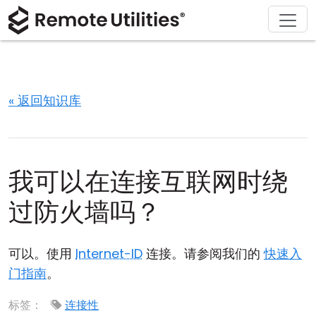
解决方案
产品
下载
购买
支持
关于
巡演
金融与银行
Windows
在线购买
支持中心
联系我们
安全性
制造业与零售
macOS
许可证助手
文档
新闻发布室
« 返回知识库
截图
医疗保健
Linux
升级您的许可证
知识库
撰写评论
发行说明
教育与政府
iOS/Android
我可以在连接互联网时绕
连接模式
信息技术
过防火墙吗？
无人值守访问
可以。使用
Internet-ID
连接。请参阅我们的
快速入
Active Directory 支持
门指南
。
MSI 配置
标签：
连接性