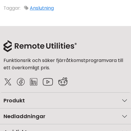
Moln & Lokal installation
Taggar:
Anslutning
Funktionsrik och säker fjärråtkomstprogramvara till
ett överkomligt pris.
Produkt
Nedladdningar