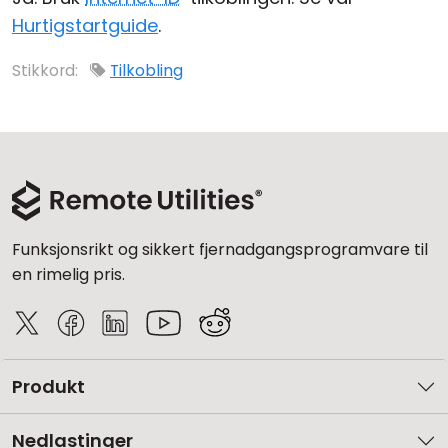
Hurtigstartguide
.
Sky- og lokal installasjon
Stikkord:
Tilkobling
Funksjonsrikt og sikkert fjernadgangsprogramvare til
en rimelig pris.
Produkt
Nedlastinger