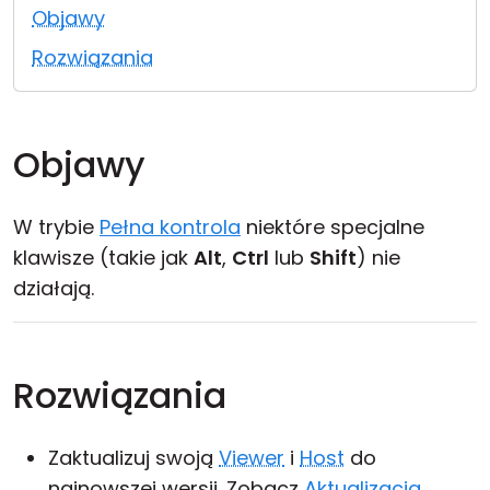
Objawy
Chmura i lokalnie
Rozwiązania
Objawy
W trybie
Pełna kontrola
niektóre specjalne
klawisze (takie jak
Alt
,
Ctrl
lub
Shift
) nie
działają.
Rozwiązania
Zaktualizuj swoją
Viewer
i
Host
do
najnowszej wersji. Zobacz
Aktualizacja