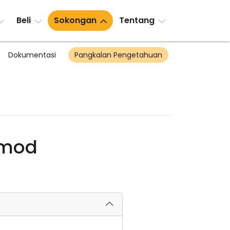
Beli
Sokongan
Tentang
Dokumentasi
Pangkalan Pengetahuan
 mod