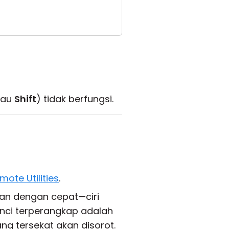
tau
Shift
) tidak berfungsi.
mote Utilities
.
ekan dengan cepat—ciri
nci terperangkap adalah
g tersekat akan disorot.