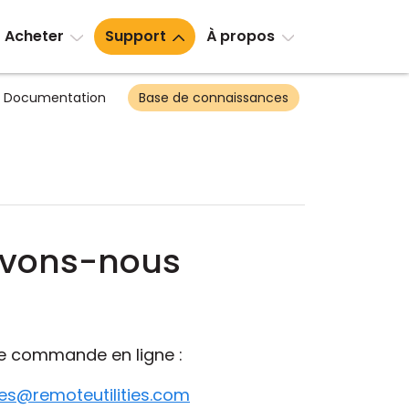
Acheter
Support
À propos
Documentation
Base de connaissances
uvons-nous
tre commande en ligne :
es@remoteutilities.com