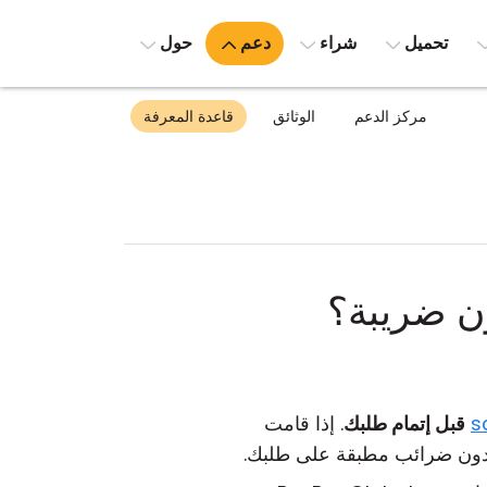
تحميل
شراء
دعم
حول
مركز الدعم
الوثائق
قاعدة المعرفة
ن ضريبة؟
s
قبل إتمام طلبك
. إذا قامت