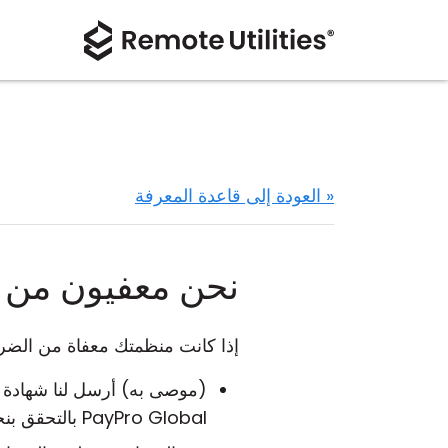
« العودة إلى قاعدة المعرفة
نحن معفيون من ا
إذا كانت منظمتك معفاة من الضرائ
(موصى به) أرسل لنا شهادة 
PayPro Global بالتحقق بنجاح من شهادتك، سنرسل لك رابط دفع يتيح لك إتمام العملية بدون ضرائب مطبقة على طلبك.