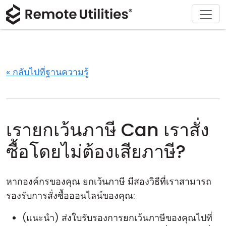
ดาวน์โหลด
ผลิตภัณฑ์
สนับสนุน
เกี่ยวกับ
โซลูชัน
ซื้อ
ทัวร์
การเงินและธนาคาร
Windows
ซื้อออนไลน์
ศูนย์สนับสนุน
ติดต่อเรา
ความปลอดภัย
การผลิตและการค้าปลีก
macOS
ผู้ช่วยใบอนุญาต
เอกสารประกอบ
ห้องข่าว
« กลับไปที่ฐานความรู้
ภาพหน้าจอ
การดูแลสุขภาพ
Linux
อัปเกรดใบอนุญาตของคุณ
ฐานความรู้
เขียนรีวิว
หมายเหตุประจำรุ่น
การศึกษาและรัฐบาล
iOS/Android
เรายกเว้นภาษี Can เราสั่ง
โหมดการเชื่อมต่อ
เทคโนโลยีสารสนเทศ
ซื้อโดยไม่ต้องเสียภาษี?
การเข้าถึงแบบไม่ต้องดูแล
หากองค์กรของคุณ ยกเว้นภาษี มีสองวิธีที่เราสามารถ
การสนับสนุน Active Directory
รองรับการสั่งซื้อออนไลน์ของคุณ:
การกำหนดค่า MSI
(แนะนำ) ส่งใบรับรองการยกเว้นภาษีของคุณไปที่