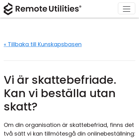
Ladda ner
Lösningar
Support
Produkt
Köp
Om
Tour
Finans och bankverksamhet
Windows
Köp online
Support Center
Kontakta oss
Säkerhet
Tillverkning och detaljhandel
macOS
Licensassistent
Dokumentation
Pressrum
« Tillbaka till Kunskapsbasen
Skärmdumpar
Vård och hälsa
Linux
Uppgradera din licens
Kunskapsbas
Skriv en recension
Release Notes
Utbildning och myndigheter
iOS/Android
Vi är skattebefriade.
Anslutningslägen
Informationsteknik
Kan vi beställa utan
Oövervakad åtkomst
skatt?
Active Directory-support
Om din organisation är skattebefriad, finns det
MSI-konfiguration
två sätt vi kan tillmötesgå din onlinebeställning: