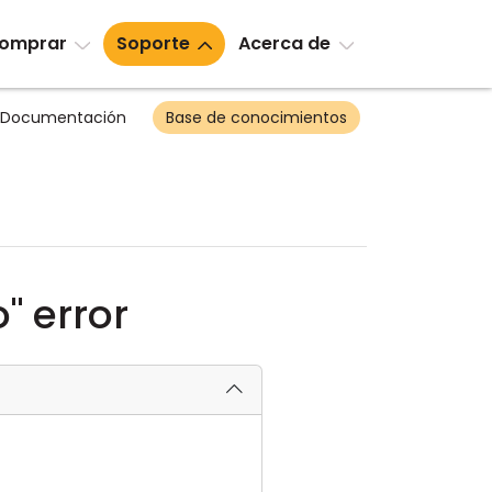
omprar
Soporte
Acerca de
Documentación
Base de conocimientos
" error