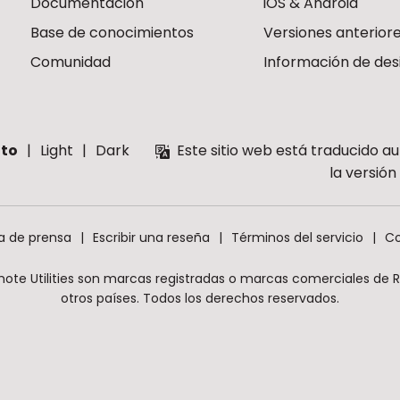
Documentación
iOS & Android
Base de conocimientos
Versiones anterior
Comunidad
Información de des
to
Light
Dark
Este sitio web está traducido a
la versió
a de prensa
Escribir una reseña
Términos del servicio
Co
mote Utilities son marcas registradas o marcas comerciales de Rem
otros países. Todos los derechos reservados.