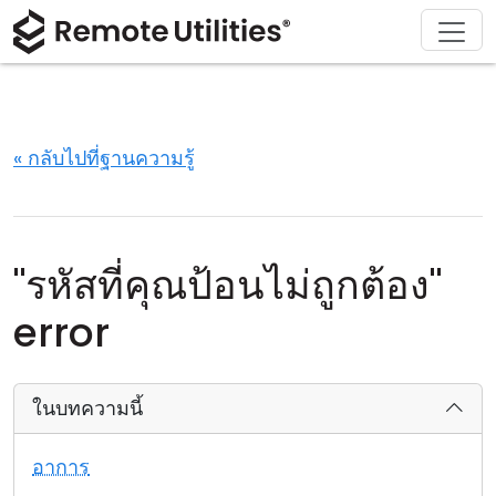
ดาวน์โหลด
ผลิตภัณฑ์
สนับสนุน
เกี่ยวกับ
โซลูชัน
ซื้อ
ทัวร์
การเงินและธนาคาร
Windows
ซื้อออนไลน์
ศูนย์สนับสนุน
ติดต่อเรา
ความปลอดภัย
การผลิตและการค้าปลีก
macOS
ผู้ช่วยใบอนุญาต
เอกสารประกอบ
ห้องข่าว
« กลับไปที่ฐานความรู้
ภาพหน้าจอ
การดูแลสุขภาพ
Linux
อัปเกรดใบอนุญาตของคุณ
ฐานความรู้
เขียนรีวิว
หมายเหตุประจำรุ่น
การศึกษาและรัฐบาล
iOS/Android
"รหัสที่คุณป้อนไม่ถูกต้อง"
โหมดการเชื่อมต่อ
เทคโนโลยีสารสนเทศ
error
การเข้าถึงแบบไม่ต้องดูแล
ในบทความนี้
การสนับสนุน Active Directory
อาการ
การกำหนดค่า MSI