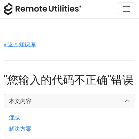
解决方案
产品
下载
购买
支持
关于
巡演
金融与银行
Windows
在线购买
支持中心
联系我们
安全性
制造业与零售
macOS
许可证助手
文档
新闻发布室
« 返回知识库
截图
医疗保健
Linux
升级您的许可证
知识库
撰写评论
发行说明
教育与政府
iOS/Android
"您输入的代码不正确"错误
连接模式
信息技术
无人值守访问
本文内容
Active Directory 支持
症状
解决方案
MSI 配置