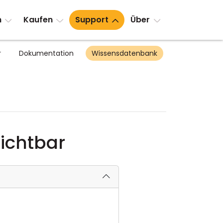
n
Kaufen
Support
Über
r
Dokumentation
Wissensdatenbank
sichtbar