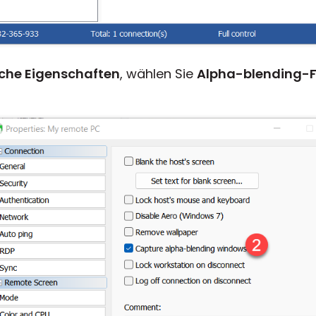
iche Eigenschaften
, wählen Sie
Alpha-blending-F