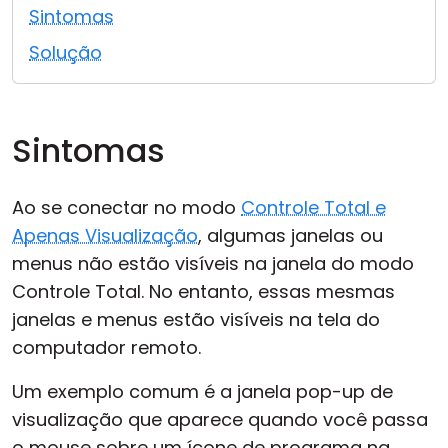
Sintomas
Nuvem e Local
Solução
Sintomas
Ao se conectar no modo
Controle Total e
Apenas Visualização
, algumas janelas ou
menus não estão visíveis na janela do modo
Controle Total. No entanto, essas mesmas
janelas e menus estão visíveis na tela do
computador remoto.
Um exemplo comum é a janela pop-up de
visualização que aparece quando você passa
o mouse sobre um ícone de programa na