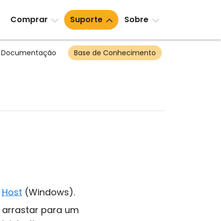
Comprar
Suporte
Sobre
Documentação
Base de Conhecimento
e
Host
(Windows).
e arrastar para um