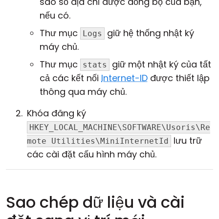
sao sổ địa chỉ được đồng bộ của bạn,
nếu có.
Thư mục
giữ hệ thống nhật ký
Logs
máy chủ.
Thư mục
giữ một nhật ký của tất
stats
cả các kết nối
Internet-ID
được thiết lập
thông qua máy chủ.
Khóa đăng ký
HKEY_LOCAL_MACHINE\SOFTWARE\Usoris\Re
lưu trữ
mote Utilities\MiniInternetId
các cài đặt cấu hình máy chủ.
Sao chép dữ liệu và cài