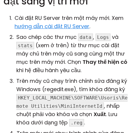
đặt sang vị trí mới
Cài đặt RU Server trên một máy mới. Xem
hướng dẫn cài đặt RU Server
.
Sao chép các thư mục
,
và
data
Logs
(xem ở trên) từ thư mục cài đặt
stats
máy chủ trên máy cũ sang cùng một thư
mục trên máy mới. Chọn
Thay thế hiện có
khi hệ điều hành yêu cầu.
Trên máy cũ chạy trình chỉnh sửa đăng ký
Windows (regedit.exe), tìm khóa đăng ký
HKEY_LOCAL_MACHINE\SOFTWARE\Usoris\Re
, nhấp
mote Utilities\MiniInternetId
chuột phải vào khóa và chọn
Xuất
. Lưu
khóa dưới dạng tệp
.
.reg