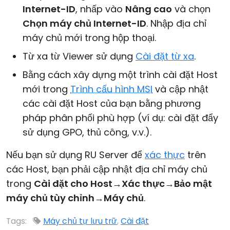
Internet-ID
, nhấp vào
Nâng cao
và chọn
Chọn máy chủ Internet-ID
. Nhập địa chỉ
máy chủ mới trong hộp thoại.
Từ xa từ Viewer sử dụng
Cài đặt từ xa
.
Bằng cách xây dựng một trình cài đặt Host
mới trong
Trình cấu hình MSI
và cập nhật
các cài đặt Host của bạn bằng phương
pháp phân phối phù hợp (ví dụ: cài đặt đẩy
sử dụng GPO, thủ công, v.v.).
Nếu bạn sử dụng RU Server để
xác thực
trên
các Host, bạn phải cập nhật địa chỉ máy chủ
trong
Cài đặt cho Host
→
Xác thực
→
Bảo mật
máy chủ tùy chỉnh
→
Máy chủ
.
Tags:
Máy chủ tự lưu trữ
,
Cài đặt