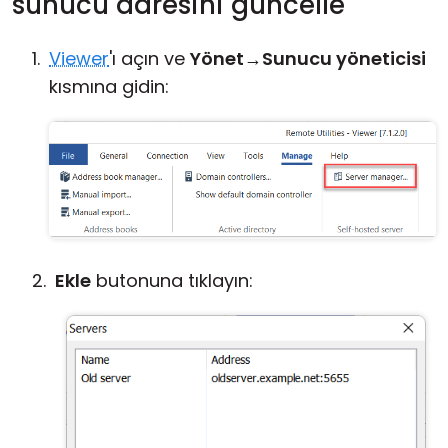
sunucu adresini güncelle
Viewer
'ı açın ve
Yönet
→
Sunucu yöneticisi
kısmına gidin:
Ekle
butonuna tıklayın: