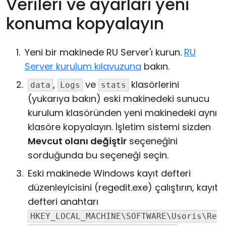
Verileri ve ayarları yeni
konuma kopyalayın
Yeni bir makinede RU Server'ı kurun.
RU
Server kurulum kılavuzuna
bakın.
,
ve
klasörlerini
data
Logs
stats
(yukarıya bakın) eski makinedeki sunucu
kurulum klasöründen yeni makinedeki aynı
klasöre kopyalayın. İşletim sistemi sizden
Mevcut olanı değiştir
seçeneğini
sorduğunda bu seçeneği seçin.
Eski makinede Windows kayıt defteri
düzenleyicisini (regedit.exe) çalıştırın, kayıt
defteri anahtarı
HKEY_LOCAL_MACHINE\SOFTWARE\Usoris\Re