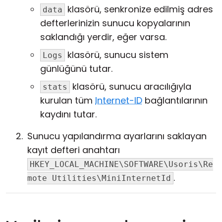
klasörü, senkronize edilmiş adres
data
defterlerinizin sunucu kopyalarının
saklandığı yerdir, eğer varsa.
klasörü, sunucu sistem
Logs
günlüğünü tutar.
klasörü, sunucu aracılığıyla
stats
kurulan tüm
Internet-ID
bağlantılarının
kaydını tutar.
Sunucu yapılandırma ayarlarını saklayan
kayıt defteri anahtarı
HKEY_LOCAL_MACHINE\SOFTWARE\Usoris\Re
.
mote Utilities\MiniInternetId