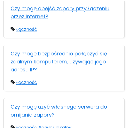
Czy mogę obejść zapory przy łączeniu
przez Internet?
Łączność
Czy mogę bezpośrednio połączyć się
zdalnym komputerem, używając jego
adresu IP?
Łączność
Czy mogę użyć własnego serwera do
omijania zapory?
Łączność
,
Serwer lokalny