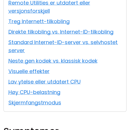
Remote Utilities er utdatert eller
Sky- og lokal installasjon
versjonsforskjell
Treg Internett-tilkobling
Direkte tilkobling vs. Internet-ID-tilkobling
Standard Internet-ID-server vs. selvhostet
server
Neste gen kodek vs. klassisk kodek
Visuelle effekter
Lav ytelse eller utdatert CPU
Høy CPU-belastning
Skjermfangstmodus